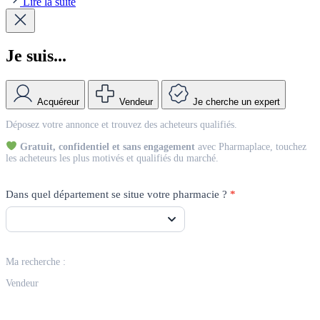
Lire la suite
Je suis...
Acquéreur
Vendeur
Je cherche un expert
Match
Déposez votre annonce et trouvez des acheteurs qualifiés.
Vendeur
Gratuit, confidentiel et sans engagement
avec Pharmaplace, touchez
les acheteurs les plus motivés et qualifiés du marché.
Dans quel département se situe votre pharmacie ?
*
Ma recherche :
Vendeur