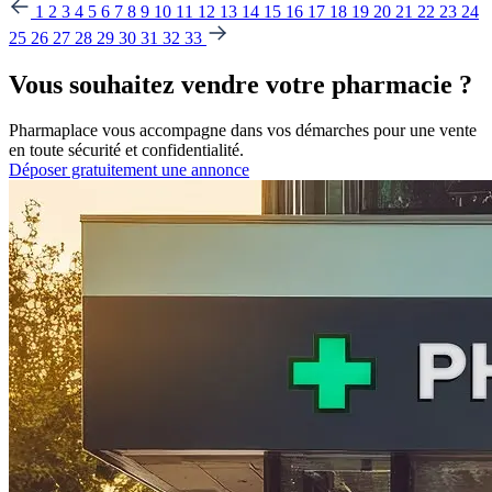
1
2
3
4
5
6
7
8
9
10
11
12
13
14
15
16
17
18
19
20
21
22
23
24
25
26
27
28
29
30
31
32
33
Vous souhaitez vendre votre pharmacie ?
Pharmaplace vous accompagne dans vos démarches pour une vente
en toute sécurité et confidentialité.
Déposer gratuitement une annonce