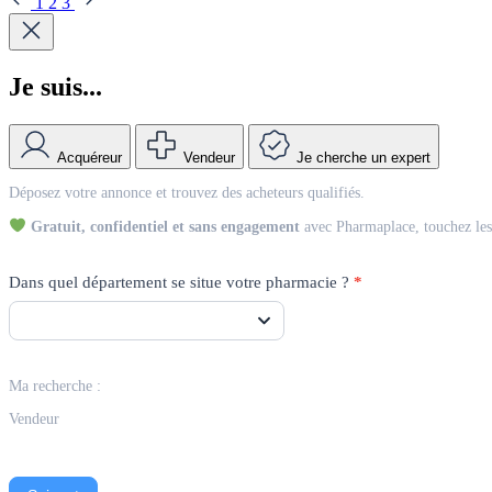
1
2
3
Je suis...
Acquéreur
Vendeur
Je cherche un expert
Match
Déposez votre annonce et trouvez des acheteurs qualifiés.
Vendeur
Gratuit, confidentiel et sans engagement
avec Pharmaplace, touchez les 
Dans quel département se situe votre pharmacie ?
*
Ma recherche :
Vendeur