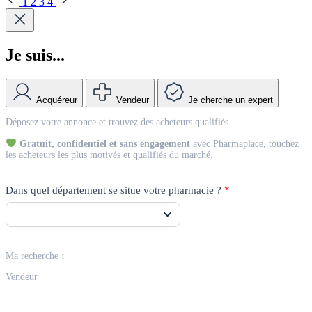
1
2
3
4
Je suis...
Acquéreur
Vendeur
Je cherche un expert
Match
Déposez votre annonce et trouvez des acheteurs qualifiés.
Vendeur
Gratuit, confidentiel et sans engagement
avec Pharmaplace, touchez
les acheteurs les plus motivés et qualifiés du marché.
Dans quel département se situe votre pharmacie ?
*
Ma recherche :
Vendeur